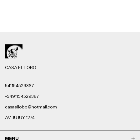
CASA EL LOBO
541154529367
+5491154529367
casaellobo@hotmail.com
AV JUJUY 1274
MENU