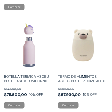
BOTELLA TERMICA ASOBU
TERMO DE ALIMENTOS
BESTIE 460ML UNICORNIO
ASOBU BESTIE 590ML ACERO
COD SBV44-UNI
COD FC43-BEAR
$84.000,00
$97.700,00
$75.600,00
$87.930,00
10
% OFF
10
% OFF