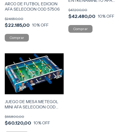
ENTRENAMINETO AFA
ARCO DE FUTBOL EDICION
SELECCION COD 57502
AFA SELECCION COD 57506
$47.200,00
$42.480,00
10
% OFF
$24.650,00
$22.185,00
10
% OFF
JUEGO DE MESA METEGOL
MINI AFA SELECCION COD
57718
$66.800,00
$60.120,00
10
% OFF