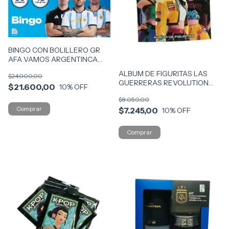
BINGO CON BOLILLERO GR
AFA VAMOS ARGENTINCA
COD 57491
ALBUM DE FIGURITAS LAS
$24.000,00
GUERRERAS REVOLUTION
$21.600,00
10
% OFF
COD A-KPOP
$8.050,00
$7.245,00
10
% OFF