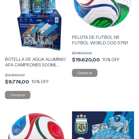
PELOTA DE FUTBOL N5
FUTBOL WORLD COD 57191
$21.800,00
BOTELLA DE AGUA ALUMINIO
$19.620,00
10
% OFF
AFA CAMPEONES 500ML
CLIKER COD AF034
$10.860,00
$9.774,00
10
% OFF