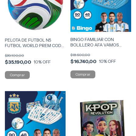
BINGO FAMILIAR CON
PELOTA DE FUTBOL N5
BOLILLERO AFA VAMOS
FUTBOL WORLD PREM COD
ARGENTINCA COD 57490
57198
$18.600,00
$39.100,00
$16.740,00
10
% OFF
$35.190,00
10
% OFF