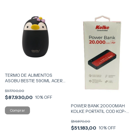
TERMO DE ALIMENTOS
ASOBU BESTIE 590ML ACERO
COD FC43-PENG
$97.700,00
$87.930,00
10
% OFF
POWER BANK 20000MAH
KOLKE PORTATIL COD KCP-
635
$56.870,00
$51.183,00
10
% OFF