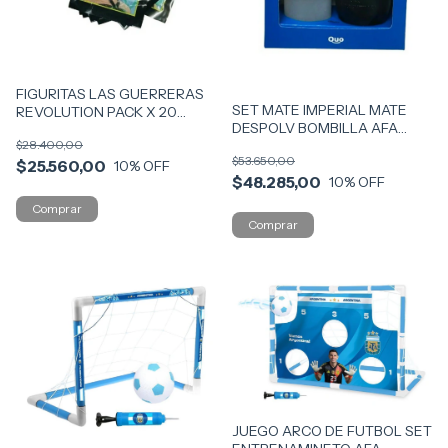
FIGURITAS LAS GUERRERAS
SET MATE IMPERIAL MATE
REVOLUTION PACK X 20
DESPOLV BOMBILLA AFA
SOBRES COD F-KPOP
QUO COD 7076
$28.400,00
$53.650,00
$25.560,00
10
% OFF
$48.285,00
10
% OFF
JUEGO ARCO DE FUTBOL SET