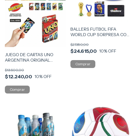
BALLERS FUTBOL FIFA
WORLD CUP SORPRESA COD
7890
$27.350,00
$24.615,00
10
% OFF
JUEGO DE CARTAS UNO
ARGENTINA ORIGINAL
MATTEL COD 8083
$13.600,00
$12.240,00
10
% OFF