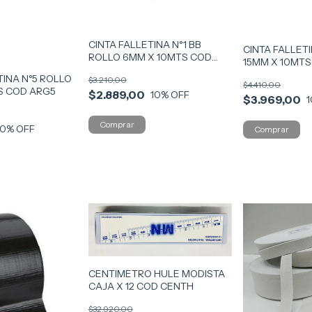
CINTA FALLETINA N°1 BB
CINTA FALLET
ROLLO 6MM X 10MTS COD
15MM X 10MTS
CINT1
INA N°5 ROLLO
$3.210,00
$4.410,00
S COD ARG5
$2.889,00
10
% OFF
$3.969,00
1
10
% OFF
CENTIMETRO HULE MODISTA
CAJA X 12 COD CENTH
$32.920,00