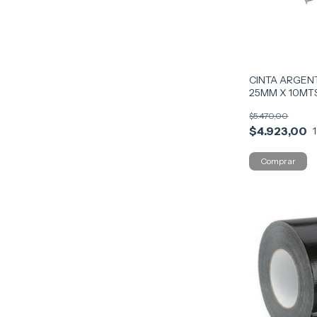
CINTA ARGENT
25MM X 10MT
$5.470,00
$4.923,00