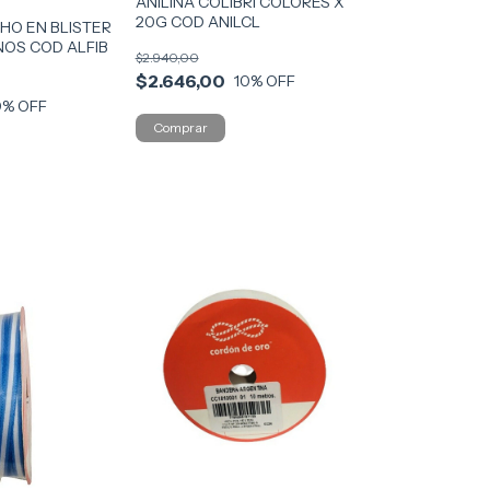
ANILINA COLIBRI COLORES X
20G COD ANILCL
HO EN BLISTER
NOS COD ALFIB
$2.940,00
$2.646,00
10
% OFF
0
% OFF