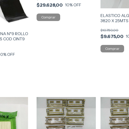
$29.628,00
10
% OFF
ELASTICO AL
3820 X 25MTS
$10.750,00
INA N°9 ROLLO
$9.675,00
1
S COD CINT9
10
% OFF