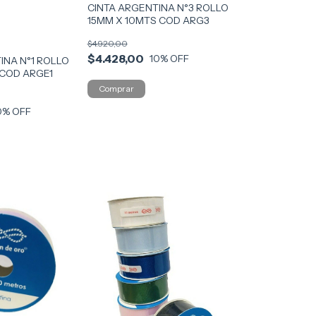
CINTA ARGENTINA N°3 ROLLO
15MM X 10MTS COD ARG3
$4.920,00
$4.428,00
10
% OFF
INA N°1 ROLLO
 COD ARGE1
0
% OFF