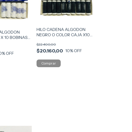
HILO CADENA ALGODON
 ALGODON
NEGRO O COLOR CAJA X10
X 10 BOBINAS
BOBINAS COD CA
$22.400,00
$20.160,00
10
% OFF
0
% OFF