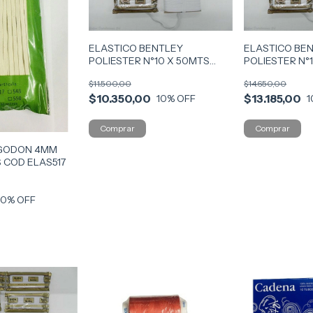
ELASTICO BENTLEY
ELASTICO BE
POLIESTER N°10 X 50MTS
POLIESTER N°
COD ELAS10
ELAS12
$11.500,00
$14.650,00
$10.350,00
$13.185,00
10
% OFF
1
LGODON 4MM
S COD ELAS517
10
% OFF