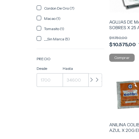
Cordon De Oro (7)
Macao (1)
AGUJAS DE M
SOBRES X 25
Tomasito (1)
AGUJM
$11.750,00
__Sin Marca (5)
$10.575,00
PRECIO
Desde
Hasta
ANILINA COLI
AZUL X 20G E
ANILC