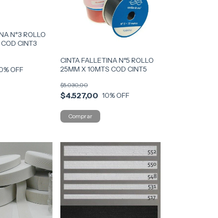
INA N°3 ROLLO
 COD CINT3
CINTA FALLETINA N°5 ROLLO
25MM X 10MTS COD CINT5
0
% OFF
$5.030,00
$4.527,00
10
% OFF