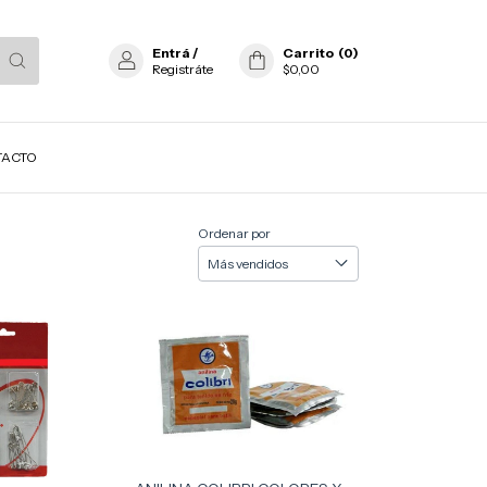
Entrá
/
Carrito
(
0
)
Registráte
$0,00
TACTO
Ordenar por