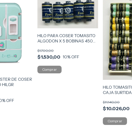
HILO PARA COSER TOMASITO
ALGODON X 5 BOBINAS 450M
COD 45
$1.700,00
$1.530,00
10
% OFF
ESTER DE COSER
D HILGR
HILO TOMASI
CAJA SURTIDA
COD TOMA
0
% OFF
$11.140,00
$10.026,00