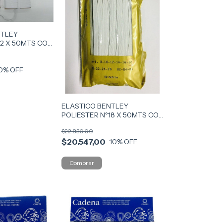
NTLEY
12 X 50MTS COD
0
% OFF
ELASTICO BENTLEY
POLIESTER N°18 X 50MTS COD
ELAS18
$22.830,00
$20.547,00
10
% OFF