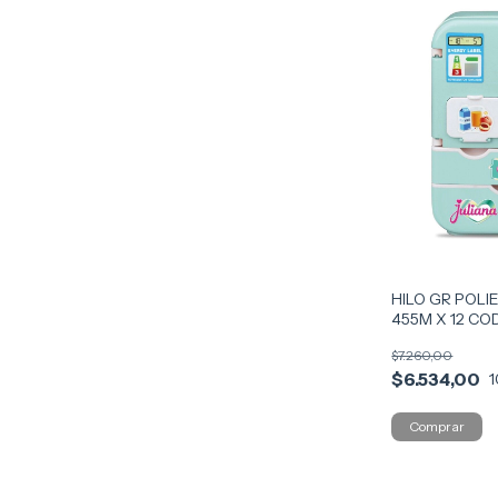
HILO GR POLI
455M X 12 CO
$7.260,00
$6.534,00
1