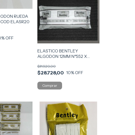
GODON RUEDA
 COD ELASR20
0
% OFF
ELASTICO BENTLEY
ALGODON 12MM N°552 X
50MTS COD ELAS552
$31.920,00
$28.728,00
10
% OFF