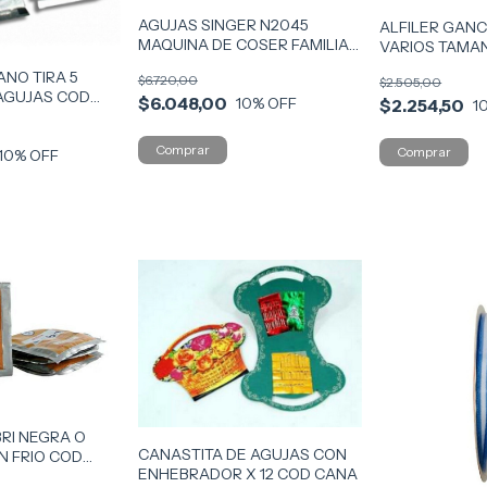
AGUJAS SINGER N2045
ALFILER GANC
MAQUINA DE COSER FAMILIAR
VARIOS TAMA
COD AGUJS
ANO TIRA 5
$6.720,00
$2.505,00
 AGUJAS COD
$6.048,00
10
% OFF
$2.254,50
1
10
% OFF
BRI NEGRA O
CANASTITA DE AGUJAS CON
N FRIO COD
ENHEBRADOR X 12 COD CANA