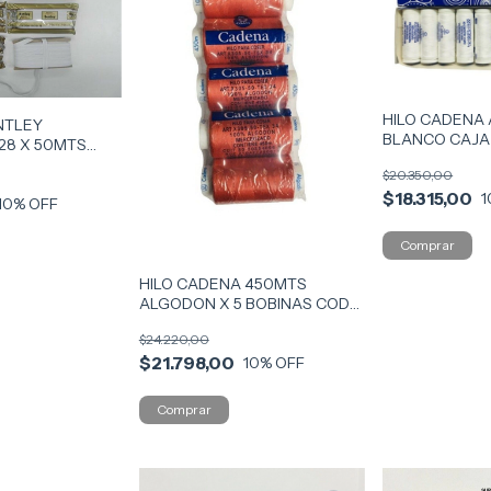
HILO CADENA
NTLEY
BLANCO CAJA 
28 X 50MTS
COD CADEB
$20.350,00
$18.315,00
1
10
% OFF
HILO CADENA 450MTS
ALGODON X 5 BOBINAS COD
CADEG
$24.220,00
$21.798,00
10
% OFF