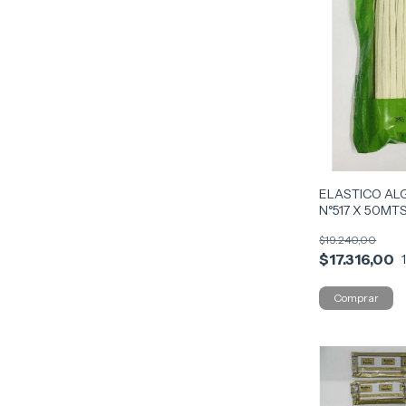
ELASTICO A
N°517 X 50MT
$19.240,00
$17.316,00