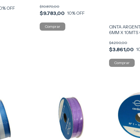
$10.870,00
0
% OFF
$9.783,00
10
% OFF
CINTA ARGENT
6MM X 10MTS
$4.290,00
$3.861,00
1