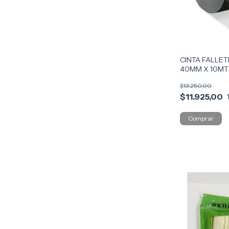
CINTA FALLET
40MM X 10MT
$13.250,00
$11.925,00