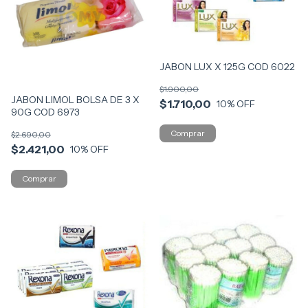
JABON LUX X 125G COD 6022
$1.900,00
JABON LIMOL BOLSA DE 3 X
$1.710,00
10
% OFF
90G COD 6973
$2.690,00
$2.421,00
10
% OFF