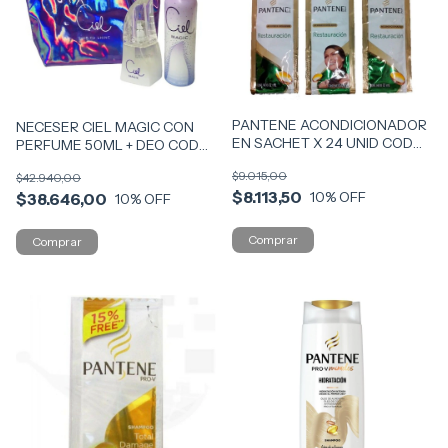
PANTENE ACONDICIONADOR
NECESER CIEL MAGIC CON
EN SACHET X 24 UNID COD
PERFUME 50ML + DEO COD
7815
6674-7
$9.015,00
$42.940,00
$8.113,50
10
% OFF
$38.646,00
10
% OFF