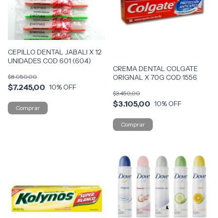
CEPILLO DENTAL JABALI X 12
UNIDADES COD 601 (604)
CREMA DENTAL COLGATE
$8.050,00
ORIGNAL X 70G COD 1556
$7.245,00
10
% OFF
$3.450,00
$3.105,00
10
% OFF