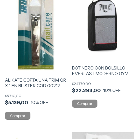
BOTINERO CON BOLSILLO
EVERLAST MODERNO GYM
VR1 26969 CON FRENTE BL
ALIKATE CORTA UNA TRIM GR
$24.770,00
X 1 EN BLISTER COD 00212
$22.293,00
10
% OFF
$5.710,00
$5.139,00
10
% OFF