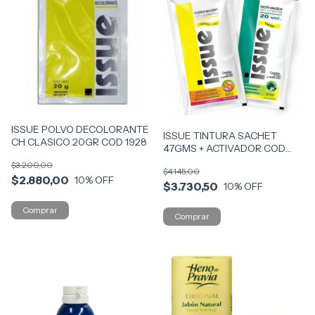
ISSUE POLVO DECOLORANTE
ISSUE TINTURA SACHET
CH CLASICO 20GR COD 1928
47GMS + ACTIVADOR COD
1652
$3.200,00
$4.145,00
$2.880,00
10
% OFF
$3.730,50
10
% OFF