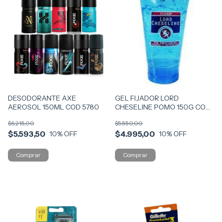
DESODORANTE AXE
GEL FIJADOR LORD
AEROSOL 150ML COD 5780
CHESELINE POMO 150G COD
1270
$6.215,00
$5.550,00
$5.593,50
$4.995,00
10
% OFF
10
% OFF