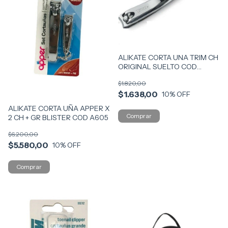
ALIKATE CORTA UNA TRIM CH
ORIGINAL SUELTO COD
TRIMC
$1.820,00
$1.638,00
10
% OFF
ALIKATE CORTA UÑA APPER X
2 CH + GR BLISTER COD A605
$6.200,00
$5.580,00
10
% OFF