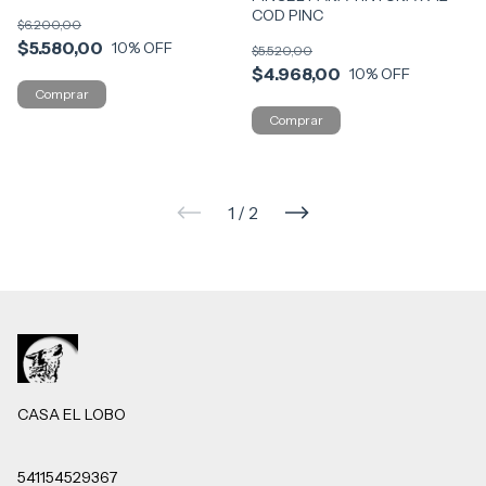
P-25
COD PINC
$6.200,00
$5.580,00
10
% OFF
$5.520,00
$4.968,00
10
% OFF
1
/
2
CASA EL LOBO
541154529367