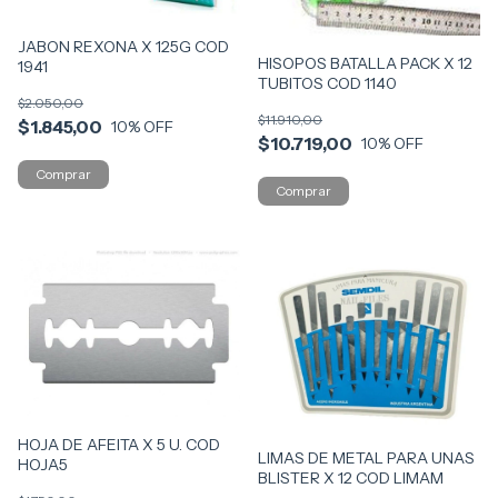
JABON REXONA X 125G COD
HISOPOS BATALLA PACK X 12
1941
TUBITOS COD 1140
$2.050,00
$11.910,00
$1.845,00
10
% OFF
$10.719,00
10
% OFF
HOJA DE AFEITA X 5 U. COD
LIMAS DE METAL PARA UNAS
HOJA5
BLISTER X 12 COD LIMAM