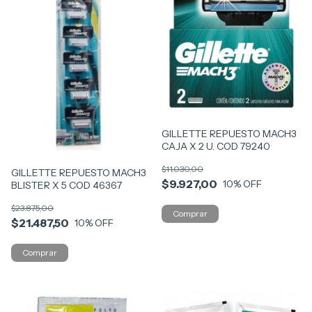
GILLETTE REPUESTO MACH3
CAJA X 2 U. COD 79240
$11.030,00
GILLETTE REPUESTO MACH3
$9.927,00
10
% OFF
BLISTER X 5 COD 46367
$23.875,00
$21.487,50
10
% OFF