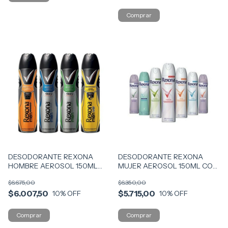
DESODORANTE REXONA
DESODORANTE REXONA
HOMBRE AEROSOL 150ML
MUJER AEROSOL 150ML COD
COD 2581
2467
$6.675,00
$6.350,00
$6.007,50
$5.715,00
10
% OFF
10
% OFF