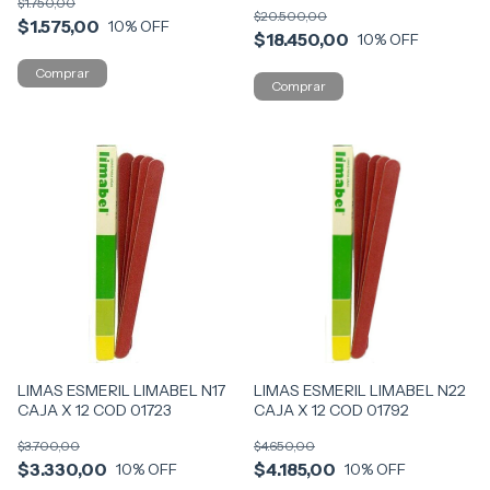
$1.750,00
$20.500,00
$1.575,00
10
% OFF
$18.450,00
10
% OFF
LIMAS ESMERIL LIMABEL N17
LIMAS ESMERIL LIMABEL N22
CAJA X 12 COD 01723
CAJA X 12 COD 01792
$3.700,00
$4.650,00
$3.330,00
$4.185,00
10
% OFF
10
% OFF