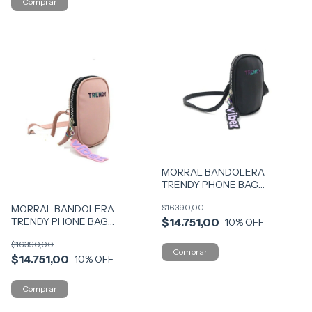
MORRAL BANDOLERA
TRENDY PHONE BAG
MODERNA VR3 14941 MOD NG
$16.390,00
MORRAL BANDOLERA
TRENDY PHONE BAG
$14.751,00
10
% OFF
MODERNA VR2 14941 MOD
$16.390,00
ROS
$14.751,00
10
% OFF