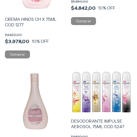
$5.380,00
$4.842,00
10
% OFF
CREMA HINDS CH X 75ML
COD 1277
$4.420,00
$3.978,00
10
% OFF
DESODORANTE IMPULSE
AEROSOL 75ML COD 5247
$4.810,00