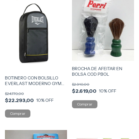
BROCHA DE AFEITAR EN
BOLSA COD PBOL
BOTINERO CON BOLSILLO
EVERLAST MODERNO GYM
$2.910,00
VR2 26969 CON FRENTE NG
$2.619,00
10
% OFF
$24.770,00
$22.293,00
10
% OFF