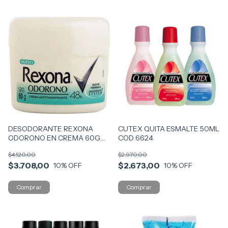
DESODORANTE REXONA
CUTEX QUITA ESMALTE 50ML
ODORONO EN CREMA 60G
COD 6624
COD 0704
$4.120,00
$2.970,00
$3.708,00
$2.673,00
10
% OFF
10
% OFF