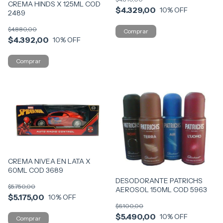
CREMA HINDS X 125ML COD
$4.329,00
10
% OFF
2489
$4.880,00
$4.392,00
10
% OFF
CREMA NIVEA EN LATA X
60ML COD 3689
DESODORANTE PATRICHS
$5.750,00
AEROSOL 150ML COD 5963
$5.175,00
10
% OFF
$6.100,00
$5.490,00
10
% OFF