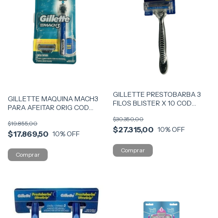
GILLETTE PRESTOBARBA 3
GILLETTE MAQUINA MACH3
FILOS BLISTER X 10 COD
PARA AFEITAR ORIG COD
40204
01071
$30.350,00
$19.855,00
$27.315,00
10
% OFF
$17.869,50
10
% OFF