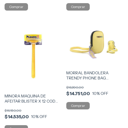
MORRAL BANDOLERA
TRENDY PHONE BAG
MODERNA VR1 14941 MOD
$16.390,00
AMAR
$14.751,00
10
% OFF
MINORA MAQUINA DE
AFEITAR BLISTER X 12 COD
78164
$16.150,00
$14.535,00
10
% OFF