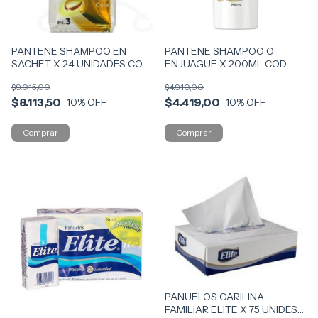
PANTENE SHAMPOO EN
PANTENE SHAMPOO O
SACHET X 24 UNIDADES COD
ENJUAGUE X 200ML COD
2102
P200
$9.015,00
$4.910,00
$8.113,50
$4.419,00
10
% OFF
10
% OFF
PANUELOS CARILINA
FAMILIAR ELITE X 75 UNIDES