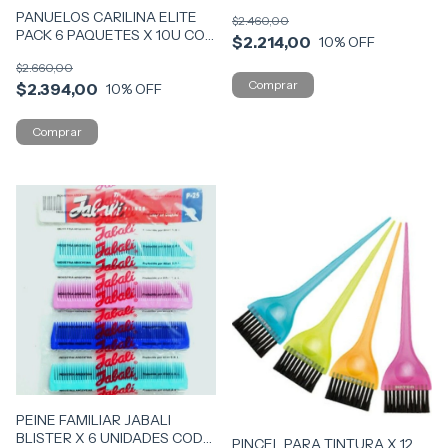
COD CARIF
PANUELOS CARILINA ELITE
$2.460,00
PACK 6 PAQUETES X 10U COD
$2.214,00
10
% OFF
CARI6
$2.660,00
$2.394,00
10
% OFF
PEINE FAMILIAR JABALI
BLISTER X 6 UNIDADES COD
PINCEL PARA TINTURA X 12